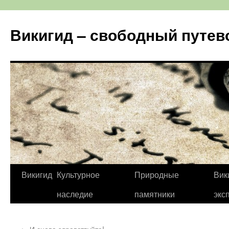
Перейти
к
Викигид – свободный путев
содержимому
Викигид
Культурное
Природные
Вик
наследие
памятники
экс
←
И снова здравствуйте!