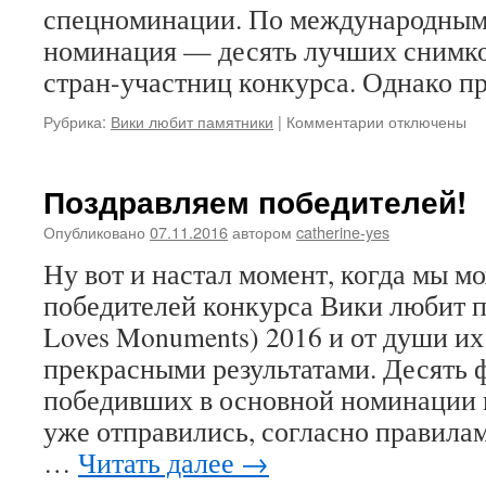
спецноминации. По международным
номинация — десять лучших снимко
стран-участниц конкурса. Однако 
к
Рубрика:
Вики любит памятники
|
Комментарии
отключены
записи
Победители
в
Поздравляем победителей!
спецноминац
Опубликовано
07.11.2016
автором
catherine-yes
Ну вот и настал момент, когда мы м
победителей конкурса Вики любит п
Loves Monuments) 2016 и от души их
прекрасными результатами. Десять 
победивших в основной номинации 
уже отправились, согласно правила
…
Читать далее
→