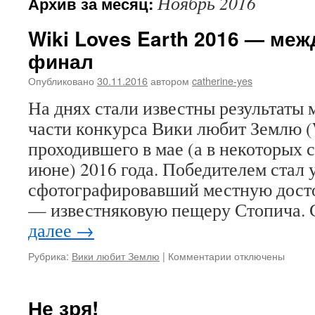
Ноябрь 2016
Архив за месяц:
Wiki Loves Earth 2016 — ме
финал
Опубликовано
30.11.2016
автором
catherine-yes
На днях стали известны результаты
части конкурса Вики любит Землю (W
проходившего в мае (а в некоторых 
июне) 2016 года. Победителем стал 
сфотографировавший местную дост
— известняковую пещеру Стопича.
далее
→
к
Рубрика:
Вики любит Землю
|
Комментарии
отключены
записи
Wiki
Loves
Не зря!
Earth