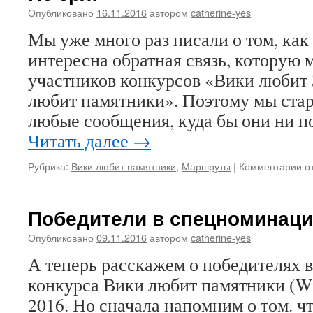
2016
Опубликовано
16.11.2016
автором
catherine-yes
—
Мы уже много раз писали о том, как
международный
финал
интересна обратная связь, которую 
участников конкурсов «Вики любит
любит памятники». Поэтому мы стар
любые сообщения, куда бы они ни п
Читать далее
→
к
Рубрика:
Вики любит памятники
,
Маршруты
|
Комментарии
о
за
Н
зр
Победители в спецноминаци
Опубликовано
09.11.2016
автором
catherine-yes
А теперь расскажем о победителях 
конкурса Вики любит памятники (Wi
2016. Но сначала напомним о том. чт