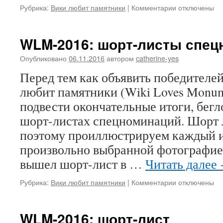
к
Рубрика:
Вики любит памятники
|
Комментарии
отключены
записи
Поздравляем
победителей!
WLM-2016: шорт-листы спе
Опубликовано
06.11.2016
автором
catherine-yes
Перед тем как объявить победителе
любит памятники (Wiki Loves Monum
подвести окончательные итоги, бегл
шорт-листах спецноминаций. Шорт 
поэтому проиллюстрируем каждый и
произвольно выбранной фотографие
вышел шорт-лист в …
Читать далее
к
Рубрика:
Вики любит памятники
|
Комментарии
отключены
записи
WLM-
2016:
WLM-2016: шорт-лист
шорт-