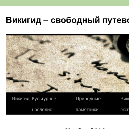
Перейти
к
Викигид – свободный путев
содержимому
Викигид
Культурное
Природные
Вик
наследие
памятники
экс