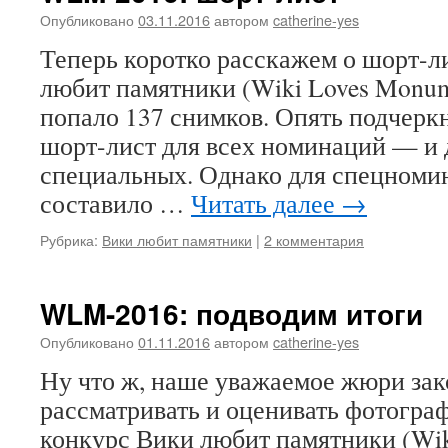
листы
Опубликовано
03.11.2016
автором
catherine-yes
спецноминац
Теперь коротко расскажем о шорт-л
любит памятники (Wiki Loves Monume
попало 137 снимков. Опять подчеркн
шорт-лист для всех номинаций — и д
специальных. Однако для спецном
составило …
Читать далее
→
Рубрика:
Вики любит памятники
|
2 комментария
WLM-2016: подводим итоги
Опубликовано
01.11.2016
автором
catherine-yes
Ну что ж, наше уважаемое жюри за
рассматривать и оценивать фотогра
конкурс Вики любит памятники (Wik