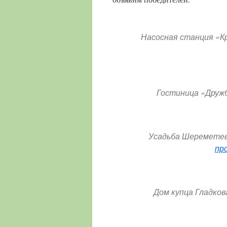
Насосная станция «К
Гостиница
«
Друж
Усадьба Шереметев
пр
Дом купца Гладков