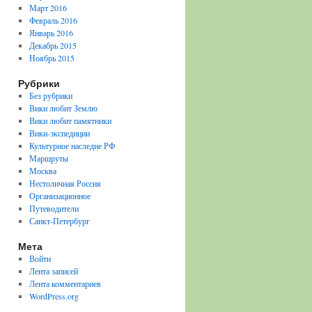
Март 2016
Февраль 2016
Январь 2016
Декабрь 2015
Ноябрь 2015
Рубрики
Без рубрики
Вики любит Землю
Вики любит памятники
Вики-экспедиции
Культурное наследие РФ
Маршруты
Москва
Нестоличная Россия
Организационное
Путеводители
Санкт-Петербург
Мета
Войти
Лента записей
Лента комментариев
WordPress.org