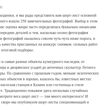
lin
раздники, и мы рады представить вам шорт-лист основной
В него вошли 258 замечательных фотографий. Выбор в этом
ым: оценка жюри часто определялась буквально нюансами
передачи деталей и тем, насколько полно фотография
ни фотографий оказались совсем чуть-чуть ниже порога, и
ь качества присланных на конкурс снимков: сильных работ
в итоговой подборке.
и самые разные объекты культурного наследия, от
ера и дворянских усадеб до античных скульптур Летнего
ры. По сравнению с прошлым годом, меньше экзотических
ных объектов в хорошо, казалось бы, известных местах:
 насосная станция в Казани или гостиница в стиле
ге. Традиционно покажем здесь несколько случайных
мотрите весь шорт-лист — там много интересного! И
ем скоро мы опубликуем шорт-листы спецноминаций и