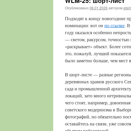
WLM-25: шорт-лист
Опубликовано
08.01.2026
автором
atsir
Подходят к концу новогодние п
номинации: вот он
по ссылке
. 
году оказался особенно непрост
— светом, ракурсом, точностью 
«раскрывает» объект. Более сот
это, пожалуй, лучший показател
было заметно больше, чем мест 
В шорт-листе — разные регионы 
деревянных храмов русского Сев
сада и промышленной архитекту
локаций, зато много нетривиаль
чего стоят, например, довоенная
советского модернизма в Выбор
фотографий, но обязательно пос
оставайтесь на связи, уже совс
объявим победителей.