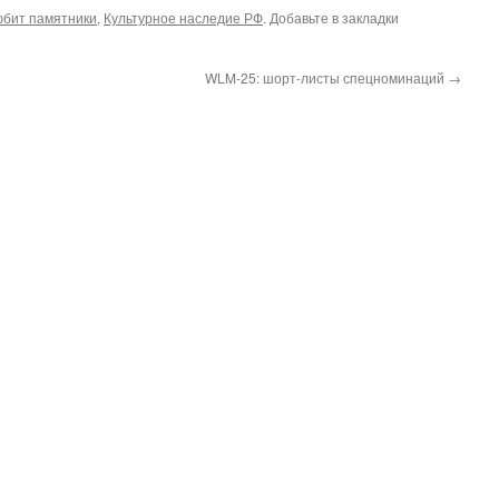
юбит памятники
,
Культурное наследие РФ
. Добавьте в закладки
WLM-25: шорт-листы спецноминаций
→