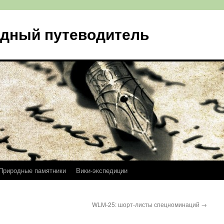
одный путеводитель
Природные памятники
Вики-экспедиции
WLM-25: шорт-листы спецноминаций
→