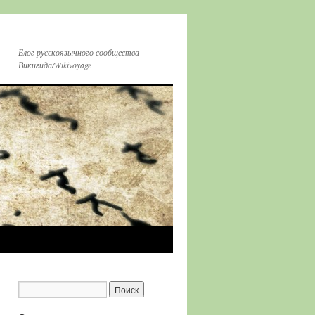
Блог русскоязычного сообщества
Викигида/Wikivoyage