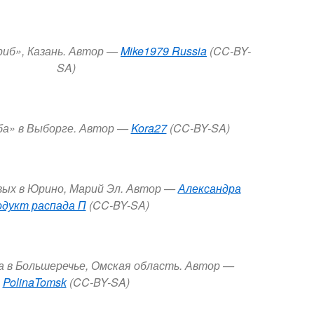
риб», Казань. Автор —
Mike1979 Russia
(CC-BY-
SA)
ба
»
в Выборге. Автор —
Kora27
(CC-BY-SA)
ых в Юрино, Марий Эл. Автор —
Александра
одукт распада П
(CC-BY-SA)
а в Большеречье, Омская область. Автор —
PolinaTomsk
(CC-BY-SA)