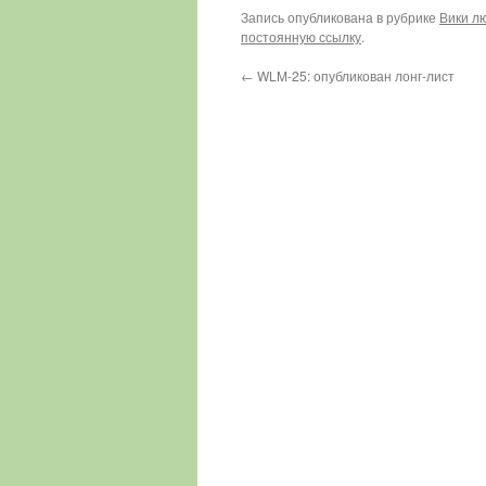
Запись опубликована в рубрике
Вики л
постоянную ссылку
.
←
WLM-25: опубликован лонг-лист