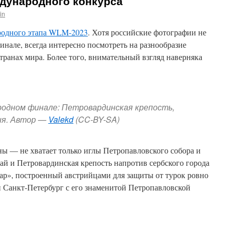
ждународного конкурса
lin
родного этапа WLM-2023
. Хотя российские фотографии не
нале, всегда интересно посмотреть на разнообразие
странах мира. Более того, внимательный взгляд наверняка
родном финале: Петровардинская крепость,
ия. Автор —
Valekd
(CC-BY-SA)
ы — не хватает только иглы Петропавловского собора и
ай и Петровардинская крепость напротив сербского города
ар», построенный австрийцами для защиты от турок ровно
ан Санкт-Петербург с его знаменитой Петропавловской