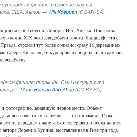
еждународном финале: строение шахты
яска, США. Автор —
Will Koeppen
(CC-BY-SA)
кция на фоне cнегов: Сибирь? Нет, Аляска! Постройка
ых в конце XIX века для добычи золота. Ландшафт этих
Правда, строили тут более солидно: сразу 16 деревянных
ми галереями, да ещё и курсировал специальный трамвай,
переработку.
родном финале: пирамиды Гизы и скульптура
 Автор —
Mona Hassan Abo-Abda
(CC-BY-SA)
 и фотографию, занявшую первое место. Объект
редставлен известный со школы — это пирамиды Гизы,
 а вот на переднем плане что-то совершенно неожиданное:
о автора Лоренцо Куинна, выставленная в Гизе три года