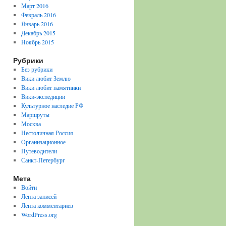
Март 2016
Февраль 2016
Январь 2016
Декабрь 2015
Ноябрь 2015
Рубрики
Без рубрики
Вики любит Землю
Вики любит памятники
Вики-экспедиции
Культурное наследие РФ
Маршруты
Москва
Нестоличная Россия
Организационное
Путеводители
Санкт-Петербург
Мета
Войти
Лента записей
Лента комментариев
WordPress.org