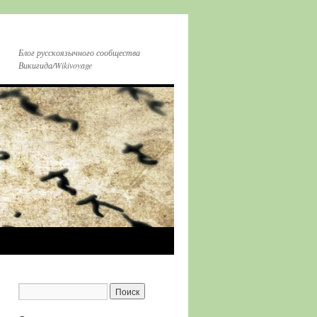
Блог русскоязычного сообщества
Викигида/Wikivoyage