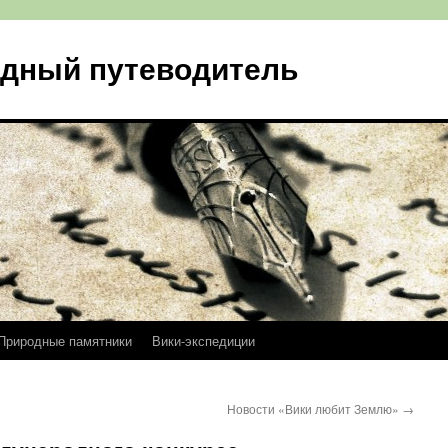
одный путеводитель
Природные памятники
Вики-экспедиции
Новости «Вики любит Землю»
→