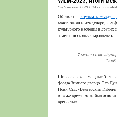
WLM-2023, итоги ме
Опубликовано
27.03.2024
автором
atsir
Объявлены
результаты междуна
участвовали в международном фи
культурного наследия в других 
заметит несколько параллелей.
7 место в междуна
Серб
Широкая река и мощные бастион
фасада Зимнего дворца. Это Дун
Нови-Сад: «Венгерский Гибралт
в то же время, когда был основ
крепостью.