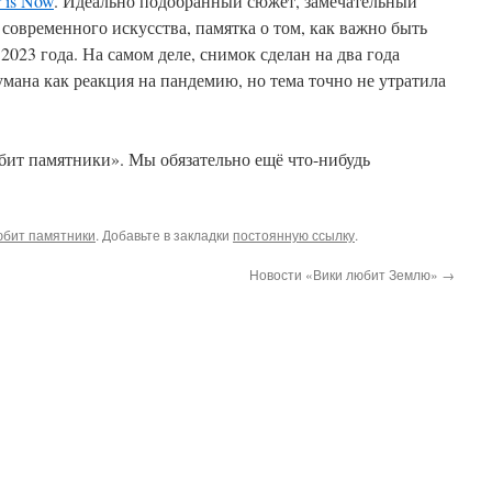
 is Now
. Идеально подобранный сюжет, замечательный
 современного искусства, памятка о том, как важно быть
023 года. На самом деле, снимок сделан на два года
умана как реакция на пандемию, но тема точно не утратила
бит памятники». Мы обязательно ещё что-нибудь
юбит памятники
. Добавьте в закладки
постоянную ссылку
.
Новости «Вики любит Землю»
→