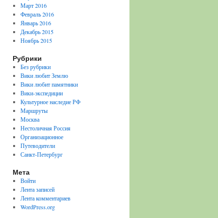
Март 2016
Февраль 2016
Январь 2016
Декабрь 2015
Ноябрь 2015
Рубрики
Без рубрики
Вики любит Землю
Вики любит памятники
Вики-экспедиции
Культурное наследие РФ
Маршруты
Москва
Нестоличная Россия
Организационное
Путеводители
Санкт-Петербург
Мета
Войти
Лента записей
Лента комментариев
WordPress.org