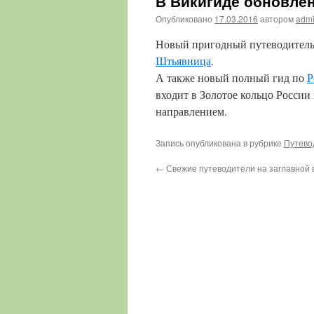
В Викигиде обновлен
Опубликовано
17.03.2016
автором
adm
Новый пригодный путеводитель
Штьявница
.
А также новый полный гид по
Р
входит в Золотое кольцо России
направлением.
Запись опубликована в рубрике
Путево
←
Свежие путеводители на заглавной 