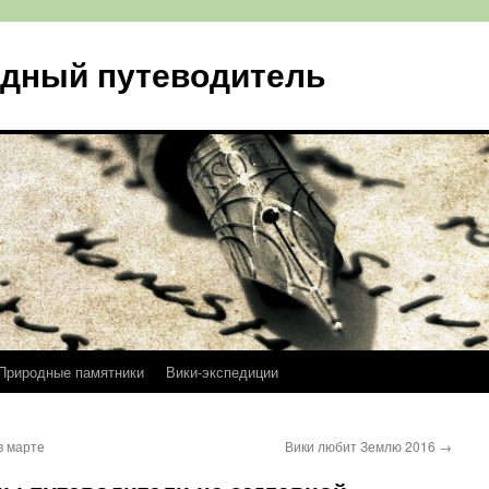
одный путеводитель
Природные памятники
Вики-экспедиции
в марте
Вики любит Землю 2016
→