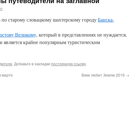
ы путеводители на заглавной
in
 по старому словацкому шахтерскому городу
Банска-
остову Великому
, который в представлениях не нуждается,
 и является крайне популярным туристическим
дители
. Добавьте в закладки
постоянную ссылку
.
в марте
Вики любит Землю 2016
→