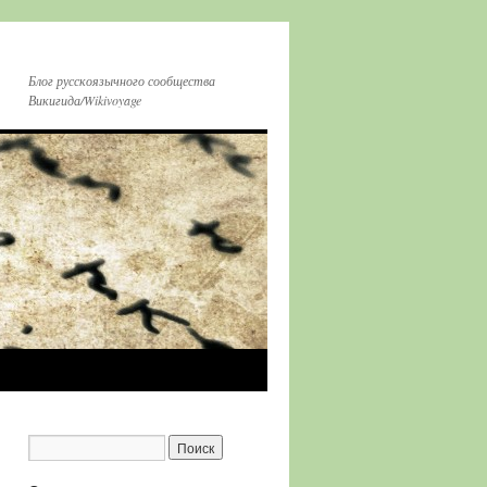
Блог русскоязычного сообщества
Викигида/Wikivoyage