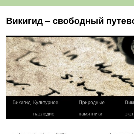
Перейти
к
Викигид – свободный путев
содержимому
Викигид
Культурное
Природные
Вик
наследие
памятники
экс
←
Вики любит Землю 2022
4 причины 