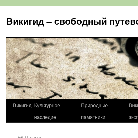
Перейти
к
Викигид – свободный путев
содержимому
Викигид
Культурное
Природные
Вик
наследие
памятники
экс
←
WLM-2019: осталось три дня