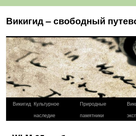
Перейти
к
Викигид – свободный путев
содержимому
Викигид
Культурное
Природные
Вик
наследие
памятники
экс