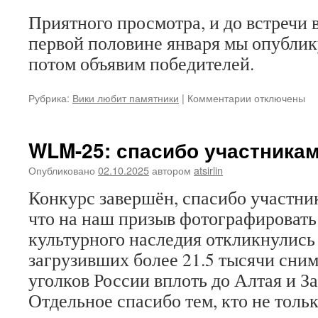
Приятного просмотра, и до встречи в
первой половине января мы опублик
потом объявим победителей.
к
Рубрика:
Вики любит памятники
|
Комментарии
отключены
записи
WLM-
25:
WLM-25: спасибо участникам
опубликован
лонг-
Опубликовано
02.10.2025
автором
atsirlin
лист
Конкурс завершён, спасибо участни
что на наш призыв фотографировать
культурного наследия откликнулись 
загрузивших более 21.5 тысячи сним
уголков России вплоть до Алтая и З
Отдельное спасибо тем, кто не толь