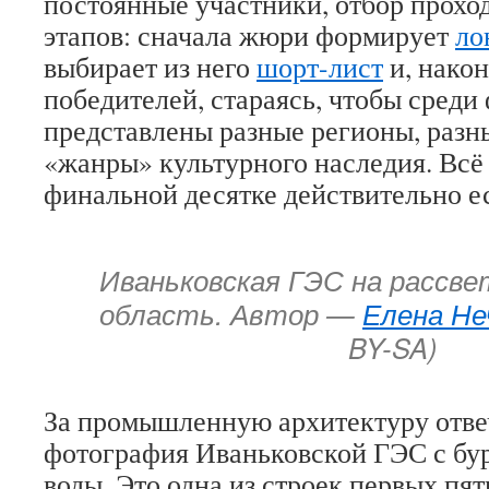
постоянные участники, отбор проход
этапов: сначала жюри формирует
ло
выбирает из него
шорт-лист
и, након
победителей, стараясь, чтобы среди
представлены разные регионы, разн
«жанры» культурного наследия. Всё 
финальной десятке действительно ес
Иваньковская ГЭС на рассве
область. Автор —
Елена Не
BY-SA)
За промышленную архитектуру отве
фотография Иваньковской ГЭС с бу
воды. Это одна из строек первых пя