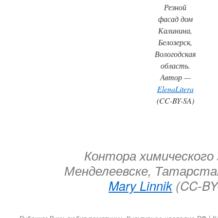
Резной
фасад дом
Калинина,
Белозерск,
Вологодская
область.
Автор —
ElenaLitera
(CC-BY-SA)
Контора химического 
Менделеевске, Татарста
Mary Linnik
(CC-BY
Рубрика:
Вики любит памятники
,
Культурное наследие РФ
|
К