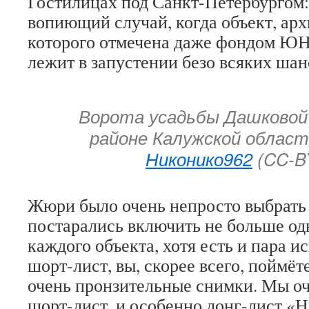
Гостилицах под Санкт-Петербургом:
вопиющий случай, когда объект, ар
которого отмечена даже фондом Ю
лежит в запустении безо всяких шан
Ворота усадьбы Дашковой
районе Калужской облас
Никонико962
(CC-B
Жюри было очень непросто выбрат
постарались включить не больше од
каждого объекта, хотя есть и пара 
шорт-лист, вы, скорее всего, поймёт
очень пронзительные снимки. Мы оч
шорт-лист, и особенно лонг-лист «Н