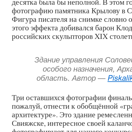
десятка была бы неполной. В этом 
фотографию памятника Крылову в С
Фигура писателя на снимке словно 
этого эффекта добивался барон Клод
российских скульпторов XIX столет
Здание управления Солове
особого назначения, Арх
область. Автор —
Piskali
Три оставшихся фотографии финаль
пожалуй, отнести к обобщённой «г
архитектуре». Это здание ремеслен
Свияжске, интересное своей каланчо
фотографируют для нашего конкурса,