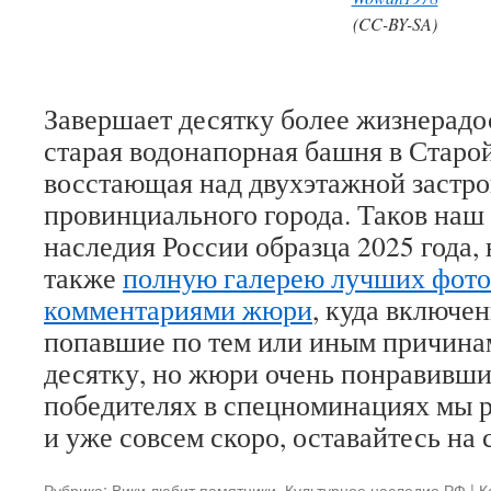
(CC-BY-SA)
Завершает десятку более жизнерадо
старая водонапорная башня в Старой
восстающая над двухэтажной застр
провинциального города. Таков наш 
наследия России образца 2025 года,
также
полную галерею лучших фото
комментариями жюри
, куда включе
попавшие по тем или иным причина
десятку, но жюри очень понравившие
победителях в спецноминациях мы 
и уже совсем скоро, оставайтесь на 
Рубрика:
Вики любит памятники
,
Культурное наследие РФ
|
К